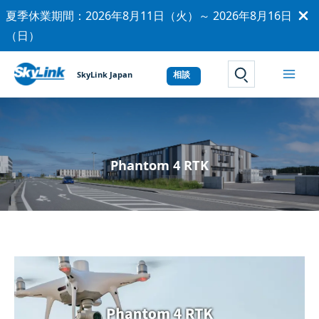
内
夏季休業期間：2026年8月11日（火）～ 2026年8月16日
容
（日）
を
ス
SkyLink Japan
サイト内検索
キ
ッ
プ
Phantom 4 RTK
被災地の​
マッピングに​
使用可能？？​