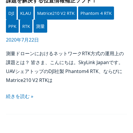
課題を​解決する​位置情報補正ソフト！
DJI
KLAU
Matrice210 V2 RTK
Phantom 4 RTK
PPK
RTK
測量
2020年7月22日
測量ドローンに​おける​ネットワーク
RTK
方​式の​運用上の​
課題とは？​ 皆さま、​こんにちは。​
SkyLink Japan
です。​
UAV
シェアトップの​DJI社製 Phantom4
RTK
、​ならびに​
Matrice
210 V
2
RTK
は
続きを​読む »