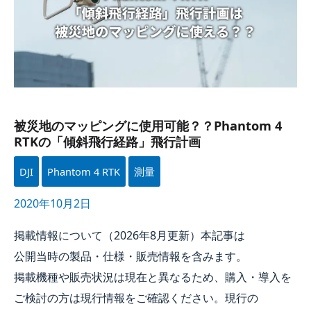
Phantom
4
RTK
の​
「傾斜飛行経路」
飛行計画
被災地の​マッピングに​使用可能？？​Phantom 4
RTK
の​「傾斜飛行経路」飛行計画
DJI
Phantom 4 RTK
測量
2020年10月2日
掲載情報に​ついて​（
2026年
8月
更新）本記事は​
公開当時の​製品・仕様・販売情報を​含みます。​
掲載機種や​販売状況は​現在と​異なる​ため、​購入・導入を​
ご検討の​方は​現行情報を​ご確認ください。​現行の​