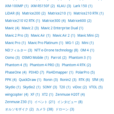
iXM-100MP
(1)
iXM-RS150F
(2)
KLAU
(3)
Lark 150
(1)
LiDAR
(6)
Matrice200
(2)
Matrice210
(1)
Matrice210 RTK
(1)
Matrice210 V2 RTK
(1)
Matrice300
(4)
Matrice600
(2)
Mavic
(4)
Mavic 2
(3)
Mavic 2 Enterprise Dual
(1)
Mavic 2 Pro
(3)
Mavic Air
(1)
Mavic Air 2
(1)
Mavic Mini
(2)
Mavic Pro
(1)
Mavic Pro Platinum
(1)
MG-1
(2)
Mini
(1)
NDフィルター
(3)
NTT e-Drone technology
(8)
OM 4
(1)
Osmo
(3)
OSMO Mobile
(1)
Parrot
(2)
Phantom 3
(1)
Phantom 4
(5)
Phantom 4 PRO
(3)
Phantom 4 RTK
(2)
PhaseOne
(4)
PIX4D
(7)
Pix4Dmapper
(1)
PolarPro
(5)
PPK
(4)
QuickDraw
(1)
Ronin
(3)
Ronin2
(3)
RTK
(6)
SfM
(4)
Skydio
(1)
Skydio2
(1)
SONY
(3)
T20
(1)
viDoc
(2)
VTOL
(5)
wingcopter
(4)
XF
(1)
XT2
(1)
Zenmuse H20T
(4)
Zenmuse Z30
(1)
イベント
(21)
インタビュー
(8)
オルソモザイク
(2)
カメラ
(38)
ドローン
(3)