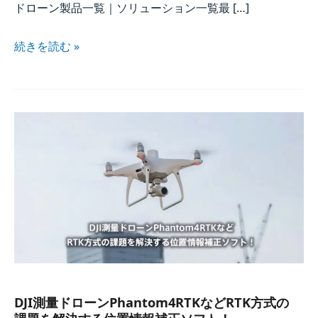
ドローン製品一覧｜ソリューション一覧​最 […​]
続きを​読む »
DJI測量ドローンPhantom4
RTK
など​
RTK
方​
式の​
課題を​
解決する​
位置情報補正ソフト！
DJI測量ドローンPhantom4
RTK
など​
RTK
方​式の​