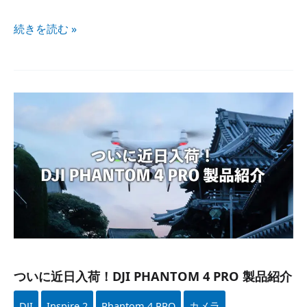
続きを​読む »
ついに​
近日入荷！​
DJI
PHANTOM
4
PRO
製品紹介
ついに​近日入荷！​DJI PHANTOM 4 PRO 製品紹介
DJI
Inspire 2
Phantom 4 PRO
カメラ