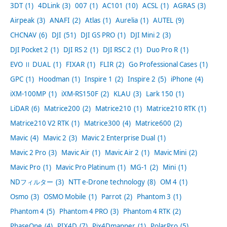
3DT
(1)
4DLink
(3)
007
(1)
AC101
(10)
ACSL
(1)
AGRAS
(3)
Airpeak
(3)
ANAFI
(2)
Atlas
(1)
Aurelia
(1)
AUTEL
(9)
CHCNAV
(6)
DJI
(51)
DJI GS PRO
(1)
DJI Mini 2
(3)
DJI Pocket 2
(1)
DJI RS 2
(1)
DJI RSC 2
(1)
Duo Pro R
(1)
EVO Ⅱ DUAL
(1)
FIXAR
(1)
FLIR
(2)
Go Professional Cases
(1)
GPC
(1)
Hoodman
(1)
Inspire 1
(2)
Inspire 2
(5)
iPhone
(4)
iXM-100MP
(1)
iXM-RS150F
(2)
KLAU
(3)
Lark 150
(1)
LiDAR
(6)
Matrice200
(2)
Matrice210
(1)
Matrice210 RTK
(1)
Matrice210 V2 RTK
(1)
Matrice300
(4)
Matrice600
(2)
Mavic
(4)
Mavic 2
(3)
Mavic 2 Enterprise Dual
(1)
Mavic 2 Pro
(3)
Mavic Air
(1)
Mavic Air 2
(1)
Mavic Mini
(2)
Mavic Pro
(1)
Mavic Pro Platinum
(1)
MG-1
(2)
Mini
(1)
NDフィルター
(3)
NTT e-Drone technology
(8)
OM 4
(1)
Osmo
(3)
OSMO Mobile
(1)
Parrot
(2)
Phantom 3
(1)
Phantom 4
(5)
Phantom 4 PRO
(3)
Phantom 4 RTK
(2)
PhaseOne
(4)
PIX4D
(7)
Pix4Dmapper
(1)
PolarPro
(5)