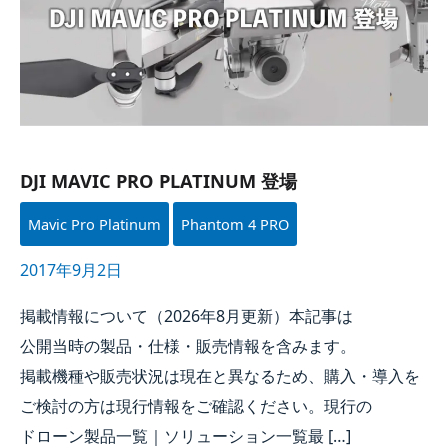
PLATINUM
登場
DJI MAVIC PRO PLATINUM 登場
Mavic Pro Platinum
Phantom 4 PRO
2017年9月2日
掲載情報に​ついて​（
2026年
8月
更新）本記事は​
公開当時の​製品・仕様・販売情報を​含みます。​
掲載機種や​販売状況は​現在と​異なる​ため、​購入・導入を​
ご検討の​方は​現行情報を​ご確認ください。​現行の​
ドローン製品一覧｜ソリューション一覧​最 […​]