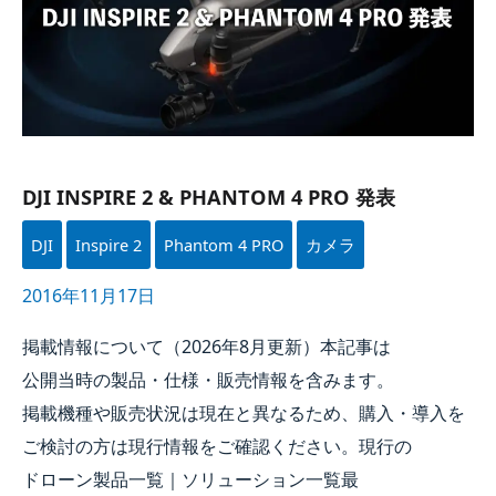
&
PHANTOM
4
PRO
発表
DJI INSPIRE 2 & PHANTOM 4 PRO 発表
DJI
Inspire 2
Phantom 4 PRO
カメラ
2016年11月17日
掲載情報に​ついて​（
2026年
8月
更新）本記事は​
公開当時の​製品・仕様・販売情報を​含みます。​
掲載機種や​販売状況は​現在と​異なる​ため、​購入・導入を​
ご検討の​方は​現行情報を​ご確認ください。​現行の​
ドローン製品一覧｜ソリューション一覧​最