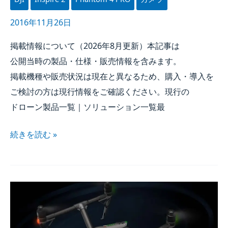
2016年11月26日
掲載情報に​ついて​（
2026年
8月
更新）本記事は​
公開当時の​製品・仕様・販売情報を​含みます。​
掲載機種や​販売状況は​現在と​異なる​ため、​購入・導入を​
ご検討の​方は​現行情報を​ご確認ください。​現行の​
ドローン製品一覧｜ソリューション一覧​最
続きを​読む »
DJI
INSPIRE
2