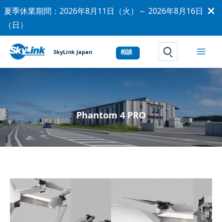
内
夏季休業期間：2026年8月11日（火）～ 2026年8月16日
容
（日）
を
ス
SkyLink Japan
サイト内検索
キ
ッ
プ
Phantom 4 PRO
DJI
MAVIC
PRO