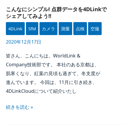
こんなに​シンプル! 点群データを​4DLinkで​
シェアしてみよう!!
4DLink
SfM
カメラ
測量
点検
空撮
2020年12月17日
皆さん、​こんにちは。​WorldLink &
Company技術部です。​ 本社の​ある​京都は、​
肌寒くなり、​紅葉の​見頃も​過ぎて、​冬支度が​
進んでいます。​ 今回は、​
11月
に​引き​続き、​
4DLinkCloudに​ついて​紹介いたし
続きを​読む »