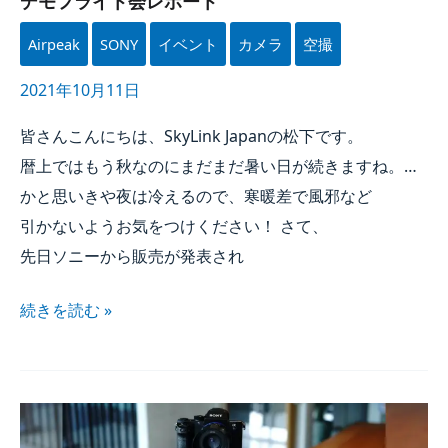
デモフライト会レポート
Airpeak
SONY
イベント
カメラ
空撮
2021年10月11日
皆さん​こんに​ちは、​
SkyLink Japan
の​松下です。​
暦上では​もう​秋なのに​まだまだ​暑い​日が​続きますね。​…
かと​思いきや夜は​冷えるので、​寒暖差で​風邪など​
引かないよう​お気を​つけください！​ さて、​
先日ソニーから​販売が​発表され
続きを​読む »
PolarPro次世代カメラマウントシステム
『QuickDraw