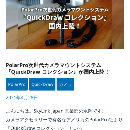
コレクション』
が​
国内上陸！
PolarPro次世代カメラマウントシステム
『QuickDraw コレクション』が​国内上陸！
PolarPro
QuickDraw
カメラ
2021年4月28日
こんにちは。​
SkyLink Japan
営業部の​永岡です。​
カメラアクセサリーで​有名な​アメリカの​PolarPro社より​
「QuickDraw コレクション」と​いう​