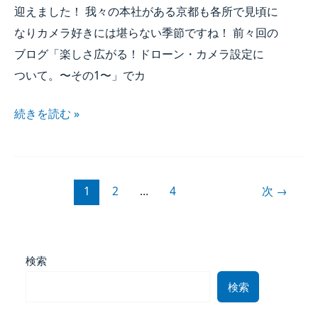
迎えました！​ 我々の​本社が​ある​京都も​各所で​見頃に​
なりカメラ好きには​堪らない​季節ですね！​ 前々回の​
ブログ​「楽しさ広がる！​ドローン・カメラ設定に​
ついて。​〜その​1〜」で​カ
続きを​読む »
1
2
…
4
次
→
検索
検索