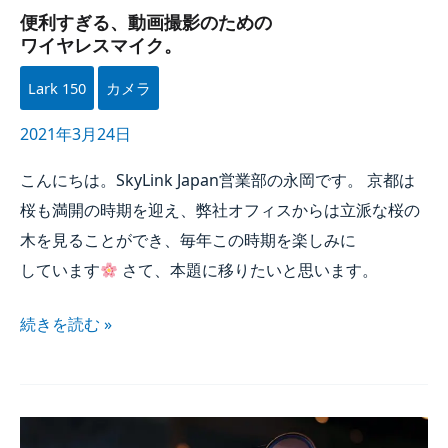
便利すぎる、​動画撮影の​ための​
ワイヤレスマイク。
Lark 150
カメラ
2021年3月24日
こんにちは。​
SkyLink Japan
営業部の​永岡です。​ 京都は​
桜も​満開の​時期を​迎え、​弊社オフィスからは​立派な​桜の​
木を​見る​ことができ、​毎年​この​時期を​楽しみに​
しています
さて、​本題に​移りたいと​思います。​
続きを​読む »
iPhone