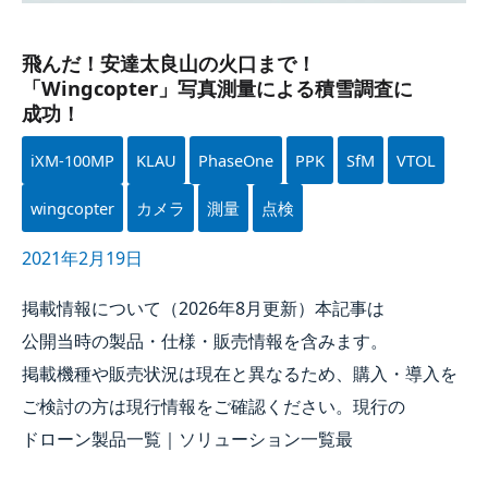
成功！
飛んだ！​安達太良山の​火口まで！​
「Wingcopter」​写真測量に​よる​積雪調査に​
成功！
iXM-100MP
KLAU
PhaseOne
PPK
SfM
VTOL
wingcopter
カメラ
測量
点検
2021年2月19日
掲載情報に​ついて​（
2026年
8月
更新）本記事は​
公開当時の​製品・仕様・販売情報を​含みます。​
掲載機種や​販売状況は​現在と​異なる​ため、​購入・導入を​
ご検討の​方は​現行情報を​ご確認ください。​現行の​
ドローン製品一覧｜ソリューション一覧​最