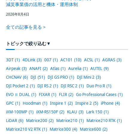
減災事業債の活用と機体・運用体制
2026年8月4日
全ての記事を見る >
トピックで絞り込む
▼
3DT
(1)
4DLink
(3)
007
(1)
AC101
(10)
ACSL
(1)
AGRAS
(3)
Airpeak
(3)
ANAFI
(2)
Atlas
(1)
Aurelia
(1)
AUTEL
(9)
CHCNAV
(6)
DJI
(51)
DJI GS PRO
(1)
DJI Mini 2
(3)
DJI Pocket 2
(1)
DJI RS 2
(1)
DJI RSC 2
(1)
Duo Pro R
(1)
EVO Ⅱ DUAL
(1)
FIXAR
(1)
FLIR
(2)
Go Professional Cases
(1)
GPC
(1)
Hoodman
(1)
Inspire 1
(2)
Inspire 2
(5)
iPhone
(4)
iXM-100MP
(1)
iXM-RS150F
(2)
KLAU
(3)
Lark 150
(1)
LiDAR
(6)
Matrice200
(2)
Matrice210
(1)
Matrice210 RTK
(1)
Matrice210 V2 RTK
(1)
Matrice300
(4)
Matrice600
(2)