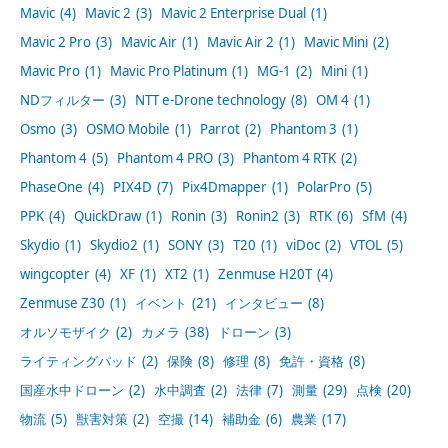
Mavic
(4)
Mavic 2
(3)
Mavic 2 Enterprise Dual
(1)
Mavic 2 Pro
(3)
Mavic Air
(1)
Mavic Air 2
(1)
Mavic Mini
(2)
Mavic Pro
(1)
Mavic Pro Platinum
(1)
MG-1
(2)
Mini
(1)
NDフィルター
(3)
NTT e-Drone technology
(8)
OM 4
(1)
Osmo
(3)
OSMO Mobile
(1)
Parrot
(2)
Phantom 3
(1)
Phantom 4
(5)
Phantom 4 PRO
(3)
Phantom 4 RTK
(2)
PhaseOne
(4)
PIX4D
(7)
Pix4Dmapper
(1)
PolarPro
(5)
PPK
(4)
QuickDraw
(1)
Ronin
(3)
Ronin2
(3)
RTK
(6)
SfM
(4)
Skydio
(1)
Skydio2
(1)
SONY
(3)
T20
(1)
viDoc
(2)
VTOL
(5)
wingcopter
(4)
XF
(1)
XT2
(1)
Zenmuse H20T
(4)
Zenmuse Z30
(1)
イベント
(21)
インタビュー
(8)
オルソモザイク
(2)
カメラ
(38)
ドローン
(3)
ライティングパッド
(2)
保険
(8)
修理
(8)
免許・資格
(8)
国産水中ドローン
(2)
水中調査
(2)
法律
(7)
測量
(29)
点検
(20)
物流
(5)
獣害対策
(2)
空撮
(14)
補助金
(6)
農業
(17)