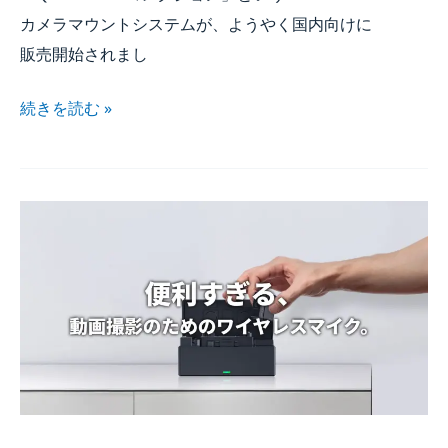
カメラマウントシステムが、​ようやく​国内向けに​
販売開始されまし
続きを​読む »
便利すぎる、​
動画撮影の​
ための​
ワイヤレスマイク。