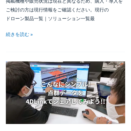
掲載機種や​販売状況は​現在と​異なる​ため、​購入・導入を​
ご検討の​方は​現行情報を​ご確認ください。​現行の​
ドローン製品一覧｜ソリューション一覧​最
続きを​読む »
こんなに​
シンプル!
点群データを​
4DLinkで​
シェアしてみよう!!