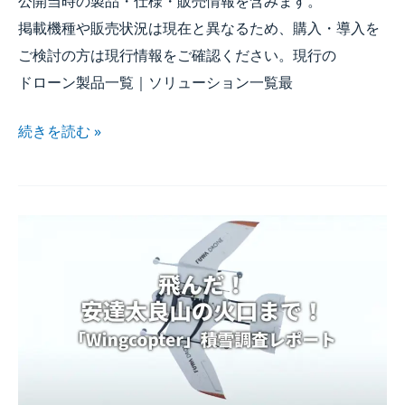
公開当時の​製品・仕様・販売情報を​含みます。​
掲載機種や​販売状況は​現在と​異なる​ため、​購入・導入を​
ご検討の​方は​現行情報を​ご確認ください。​現行の​
ドローン製品一覧｜ソリューション一覧​最
続きを​読む »
飛んだ！​
安達太良山の​
火口まで！​
「Wingcopter」​
写真測量に​
よる​
積雪調査に​