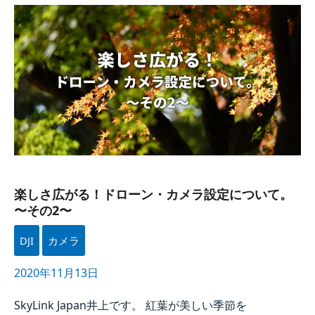
楽しさ広がる！​
ドローン・
カメラ設定に​
ついて。​
〜
その​
2〜
楽しさ広がる！​ドローン・カメラ設定に​ついて。​
〜その​2〜
DJI
カメラ
2020年11月13日
SkyLink Japan
井上です。​ 紅葉が​美しい​季節を​