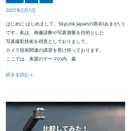
2021年2月1日
はじめに​ はじめまして。​
SkyLink Japan
の​雨谷(あまが​い)
です。​私は、​画像診断や​写真測量を​目的とした​
写真撮影技術を​得意と​しておりまして、​
カメラ技術関連の​講習を​受け​持っております。​
ここでは、​表題の​テーマの​内、​最
続きを​読む »
比較してみた！​
ドローン搭載の​
赤外線カメラ