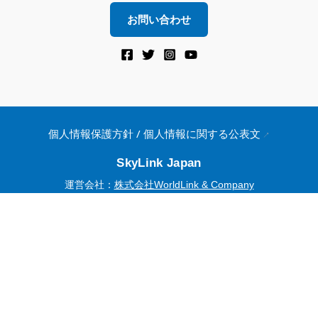
お問い合わせ
個人情報保護方針 / 個人情報に関する公表文
SkyLink Japan
運営会社：
株式会社WorldLink & Company
EXEDY GROUP
© 2015–2026 WorldLink & Company. All Rights Reserved.
Powered by
Translate