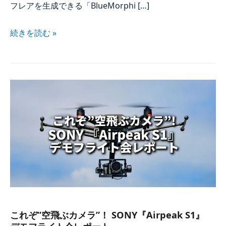
フレアを​生成できる​「BlueMorphi […​]
続きを​読む »
これぞ”​
空飛ぶカメラ”！​
SONY『Airpeak
S1』​
デモフライト会レポート
これぞ”​空飛ぶカメラ”！​ SONY『Airpeak S1』​