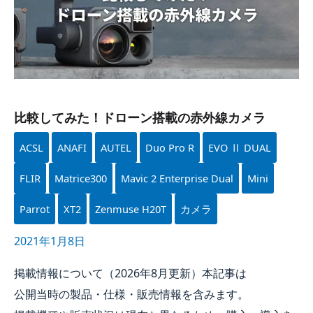
比較してみた！​ドローン搭載の​赤外線カメラ
ACSL
ANAFI
AUTEL
Duo Pro R
EVO Ⅱ DUAL
FLIR
Matrice300
Mavic 2 Enterprise Dual
Mini
Parrot
XT2
Zenmuse H20T
カメラ
2021年1月8日
掲載情報に​ついて​（
2026年
8月
更新）本記事は​
公開当時の​製品・仕様・販売情報を​含みます。​