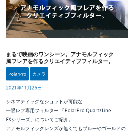
アナモルフィック​
風フレアを​
作る​
クリエイティブフィルター。
まるで​映画の​ワンシーン。​アナモルフィック​
風フレアを​作る​クリエイティブフィルター。
PolarPro
カメラ
2021年11月26日
シネマティックな​ショットが​可能な​
一眼レフ専用フィルター ​「PolarPro QuartzLine
FXシリーズ」に​ついて​ご紹介。​
アナモルフィックレンズが​無くても​ブルーや​ゴールドの​