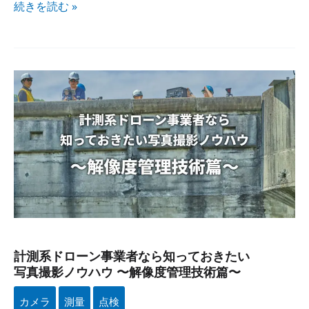
続きを​読む »
計測系ドローン事業者なら​
知って​
おきたい​
写真撮影ノウハウ
〜
解像度管理技術篇〜
計測系ドローン事業者なら​知って​おきたい​
写真撮影ノウハウ 〜解像度管理技術篇〜
カメラ
測量
点検