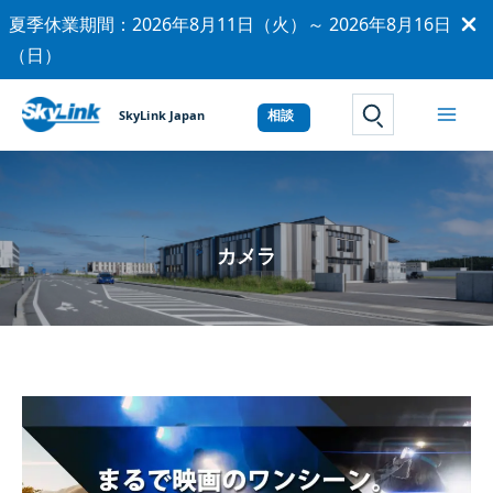
内
夏季休業期間：2026年8月11日（火）～ 2026年8月16日
容
（日）
を
ス
SkyLink Japan
サイト内検索
キ
ッ
プ
カメラ
まるで​
映画の​
ワンシーン。​