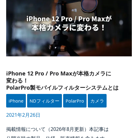
12
Pro
/
Pro
Maxが​
本格カメラに​
変わる！​
PolarPro製モバイルフィルターシステムとは
iPhone 12 Pro / Pro Maxが​本格カメラに​
変わる！​
PolarPro製モバイルフィルターシステムとは
iPhone
NDフィルター
PolarPro
カメラ
2021年2月26日
掲載情報に​ついて​（
2026年
8月
更新）本記事は​