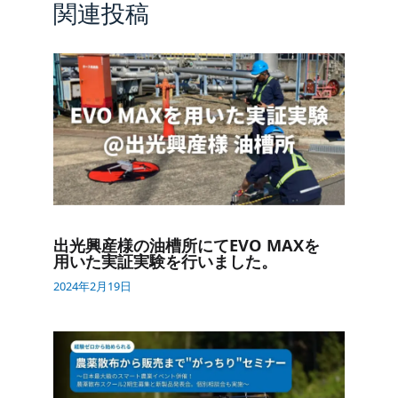
関連投稿
出光興産様の​油槽所にて
EVO MAX
を​
用いた​実証実験を​行いました。
2024年2月19日