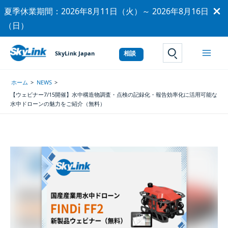
内
夏季休業期間：2026年8月11日（火）～ 2026年8月16日
容
（日）
を
ス
SkyLink Japan
サイト内検索
キ
ッ
ホーム
NEWS
プ
【ウェビナー7/15開催】水中構造物調査・点検の記録化・報告効率化に活用可能な
水中ドローンの魅力をご紹介（無料）