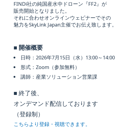
FINDi
社の​純国産水中ドローン『FF2』が​
販売開始と​なりました。
それに​合わせオンラインウェビナーで​その​
魅力を​
SkyLink Japan
主催で​お伝え致します。
■ 開催概要
日時：
2026年
7月
15日
​（水）​
13:00
～
14:00
形式：Zoom​（参加無料）
講師：産業ソリューション営業課
■
終了後、​
オンデマンド配信しております​
（登録制）
こちらより​登録・視聴できます。