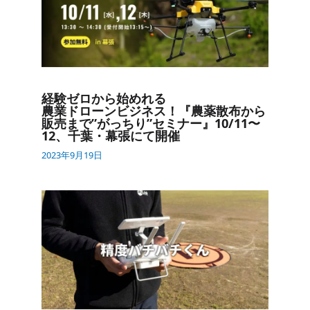
経験ゼロから​始めれる​
農業ドローンビジネス！​『農薬散布から​
販売まで​”がっちり”セミナー』​10/11〜
12、​千葉・​幕張にて開催
2023年9月19日