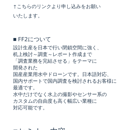
↑こちらの​リンクより​申し込みを​お願い​
いたします。
■
FF2に​ついて
設計生産を​日本で​行い​閉鎖​空間に​強く、​
机上検討～調査～レポート作成まで​
「調査業務を​完結させる」を​テーマに​
開発された
国産産業用水中​ドローンです。​日本語対応、​
国内サポートで​国内調査を​検討される​お客様に​
最適です。
水中だけでなく​水上の​撮影や​センサー系の​
カスタムの​自由度も​高く​幅​広い​業種に​
対応可能です。