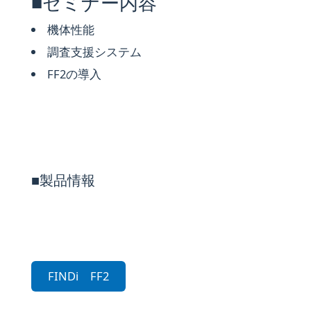
■セミナー内容
機体​性能
調査支援システム
FF2の​導入
■製品情報
FINDi FF2