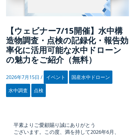
【ウェビナー7/15開催】水中構
造物調査・点検の記録化・報告効
率化に活用可能な水中ドローン
の魅力をご紹介（無料）
2026年7月15日
/
イベント
国産水中ドローン
水中調査
点検
平素より​ご愛顧賜り誠に​ありがとう​
ございます。​この​度、​満を​持して​
2026年
6月
、​