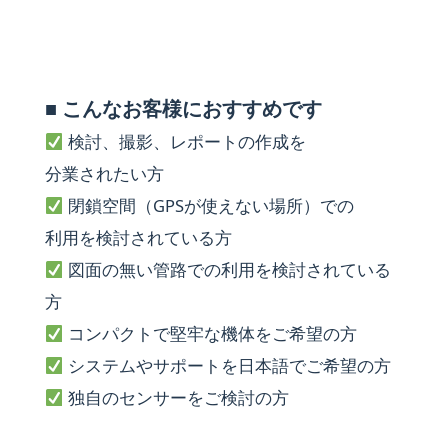
■
こんな​お客様に​おすすめです
検討、​撮影、​レポートの​作成を​
分業されたい方
​閉鎖​空間​（GPSが​使えない​場所）での​
利用を​検討されている​方
図面の​無い​管路での​利用を​検討されている​
方
コンパクトで​堅牢な機体を​ご希望の​方
システムや​サポートを​日本語で​ご希望の​方
独自の​センサーを​ご検討の​方