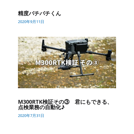
精度バチバチくん
2020年9月11日
M300
RTK
検証​その​③ 君にも​できる、​
点検業務の​自動化♪
2020年7月31日