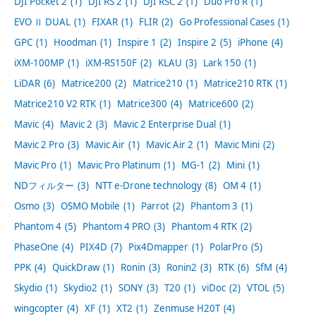
DJI Pocket 2
(1)
DJI RS 2
(1)
DJI RSC 2
(1)
Duo Pro R
(1)
EVO Ⅱ DUAL
(1)
FIXAR
(1)
FLIR
(2)
Go Professional Cases
(1)
GPC
(1)
Hoodman
(1)
Inspire 1
(2)
Inspire 2
(5)
iPhone
(4)
iXM-100MP
(1)
iXM-RS150F
(2)
KLAU
(3)
Lark 150
(1)
LiDAR
(6)
Matrice200
(2)
Matrice210
(1)
Matrice210 RTK
(1)
Matrice210 V2 RTK
(1)
Matrice300
(4)
Matrice600
(2)
Mavic
(4)
Mavic 2
(3)
Mavic 2 Enterprise Dual
(1)
Mavic 2 Pro
(3)
Mavic Air
(1)
Mavic Air 2
(1)
Mavic Mini
(2)
Mavic Pro
(1)
Mavic Pro Platinum
(1)
MG-1
(2)
Mini
(1)
NDフィルター
(3)
NTT e-Drone technology
(8)
OM 4
(1)
Osmo
(3)
OSMO Mobile
(1)
Parrot
(2)
Phantom 3
(1)
Phantom 4
(5)
Phantom 4 PRO
(3)
Phantom 4 RTK
(2)
PhaseOne
(4)
PIX4D
(7)
Pix4Dmapper
(1)
PolarPro
(5)
PPK
(4)
QuickDraw
(1)
Ronin
(3)
Ronin2
(3)
RTK
(6)
SfM
(4)
Skydio
(1)
Skydio2
(1)
SONY
(3)
T20
(1)
viDoc
(2)
VTOL
(5)
wingcopter
(4)
XF
(1)
XT2
(1)
Zenmuse H20T
(4)