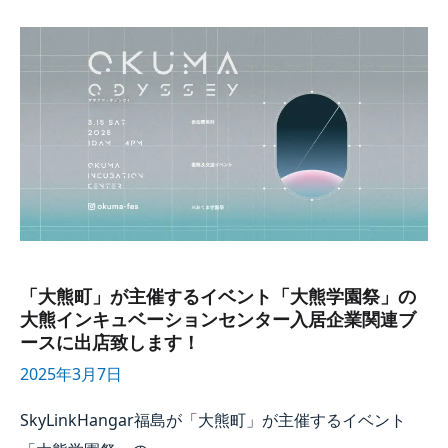
「大熊町」
が​
主催する​
イベント​
「大熊学園祭」
の​
大熊インキュベーションセンター入居企業関連ブースに​
出店致します！
「大熊町」が​主催する​イベント​「大熊学園祭」の​
大熊インキュベーションセンター入居企業関連ブ
ースに​出店致します！
2025年3月7日
SkyLinkHangar福島が​「大熊町」が​主催する​イベント​