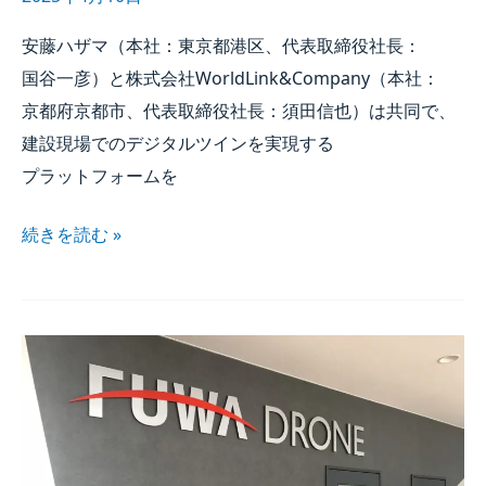
安藤ハザマ​（本社：東京都港区、​代表取締役社長：
国谷一彦）と​株式会社WorldLink&Company​（本社：
京都府京都市、​代表取締役社長：須田信也）は​共同で、​
建設現場での​デジタルツインを​実現する​
プラットフォームを
続きを​読む »
扶和ドローン株式会社の​
完全子​
会社化の​
お知らせ