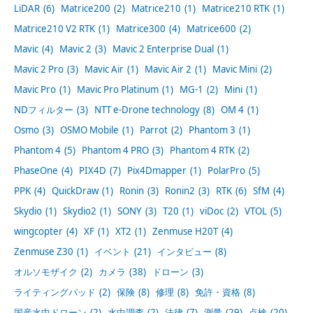
LiDAR
(6)
Matrice200
(2)
Matrice210
(1)
Matrice210 RTK
(1)
Matrice210 V2 RTK
(1)
Matrice300
(4)
Matrice600
(2)
Mavic
(4)
Mavic 2
(3)
Mavic 2 Enterprise Dual
(1)
Mavic 2 Pro
(3)
Mavic Air
(1)
Mavic Air 2
(1)
Mavic Mini
(2)
Mavic Pro
(1)
Mavic Pro Platinum
(1)
MG-1
(2)
Mini
(1)
NDフィルター
(3)
NTT e-Drone technology
(8)
OM 4
(1)
Osmo
(3)
OSMO Mobile
(1)
Parrot
(2)
Phantom 3
(1)
Phantom 4
(5)
Phantom 4 PRO
(3)
Phantom 4 RTK
(2)
PhaseOne
(4)
PIX4D
(7)
Pix4Dmapper
(1)
PolarPro
(5)
PPK
(4)
QuickDraw
(1)
Ronin
(3)
Ronin2
(3)
RTK
(6)
SfM
(4)
Skydio
(1)
Skydio2
(1)
SONY
(3)
T20
(1)
viDoc
(2)
VTOL
(5)
wingcopter
(4)
XF
(1)
XT2
(1)
Zenmuse H20T
(4)
Zenmuse Z30
(1)
イベント
(21)
インタビュー
(8)
オルソモザイク
(2)
カメラ
(38)
ドローン
(3)
ライティングパッド
(2)
保険
(8)
修理
(8)
免許・資格
(8)
国産水中ドローン
(2)
水中調査
(2)
法律
(7)
測量
(29)
点検
(20)