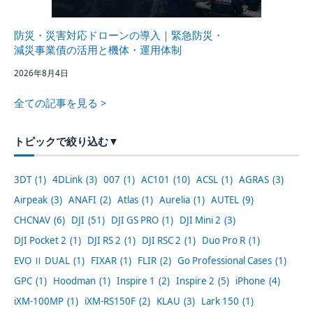
防災・災害対応ドローンの導入｜緊急防災・
減災事業債の活用と機体・運用体制
2026年8月4日
全ての記事を見る >
トピックで絞り込む
▼
3DT
(1)
4DLink
(3)
007
(1)
AC101
(10)
ACSL
(1)
AGRAS
(3)
Airpeak
(3)
ANAFI
(2)
Atlas
(1)
Aurelia
(1)
AUTEL
(9)
CHCNAV
(6)
DJI
(51)
DJI GS PRO
(1)
DJI Mini 2
(3)
DJI Pocket 2
(1)
DJI RS 2
(1)
DJI RSC 2
(1)
Duo Pro R
(1)
EVO Ⅱ DUAL
(1)
FIXAR
(1)
FLIR
(2)
Go Professional Cases
(1)
GPC
(1)
Hoodman
(1)
Inspire 1
(2)
Inspire 2
(5)
iPhone
(4)
iXM-100MP
(1)
iXM-RS150F
(2)
KLAU
(3)
Lark 150
(1)