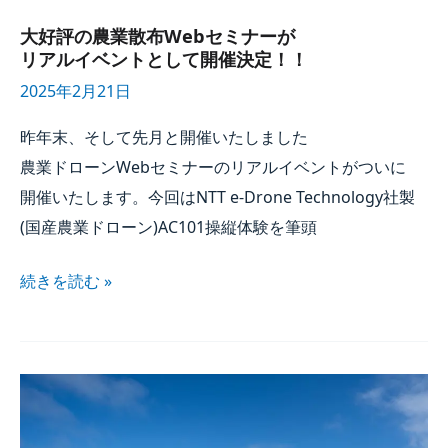
大好評の​農業散布Webセミナーが​
リアルイベントと​して​開催決定！！
2025年2月21日
昨年末、​そして​先月と​開催いたしました​
農業ドローンWebセミナーの​リアルイベントが​ついに​
開催いたします。​今回は​NTT e-Drone Technology社製
(国産農業ドローン)AC101操縦体験を​筆頭
続きを​読む »
SkyLink Japan
では​
人員を​