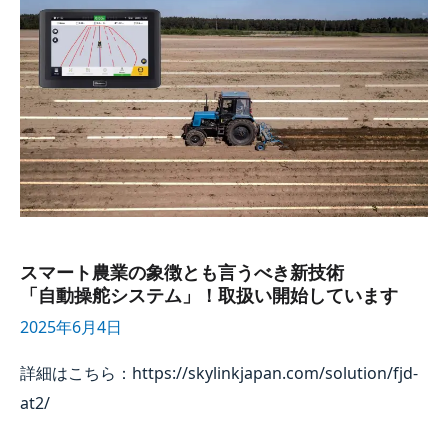
スマート農業の​
象徴とも​
言うべき新技術​
「自動操舵システム」！​
取扱い​
開始しています
スマート農業の​象徴とも​言うべき新技術​
「自動操舵システム」！​取扱い​開始しています
2025年6月4日
詳細は​こちら：https://skylinkjapan.com/solution/fjd-
at2/