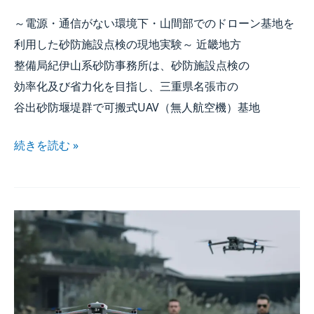
～電源・​通信が​ない​環境下・山間部での​ドローン基地を​
利用した​砂防施設点検の​現地実験～ 近畿地方​
整備局紀伊山系砂防事務所は、​砂防施設点検の​
効率化及び省力化を​目指し、​三重県名張市の​
谷出砂防堰堤群で​可搬式
UAV
​（無​人航​空機）​基地
続きを​読む »
【企業情報】
WorldLink
＆
Company社、​
情報セキュリティに​