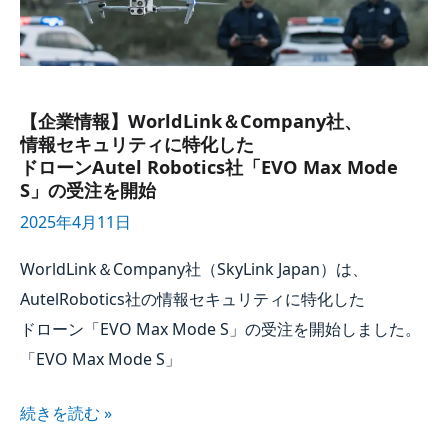
特化した​
ドローン
Autel Robotics
社​
「EVO
Max
【企業情報】WorldLink＆Company社、​
Mode
情報セキュリティに​特化した​
S」
ドローン
Autel Robotics
社​「EVO Max Mode
S」の​受注を​開始
の​
2025年4月11日
受注を​
開始
WorldLink＆Company社​（
SkyLink Japan
）は、​
Autel
Robotics社の​情報セキュリティに​特化した​
ドローン​「EVO Max Mode S」の​受注を​開始しました。​
「EVO Max Mode S」
続きを​読む »