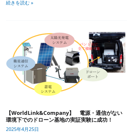
続きを​読む »
【WorldLink&Company】
電源・​
通信が​
ない​
環境下での​
ドローン基地の​
実証実験に​
成功！
【WorldLink&Company】 電源・​通信が​ない​
環境下での​ドローン基地の​実証実験に​成功！
2025年4月25日