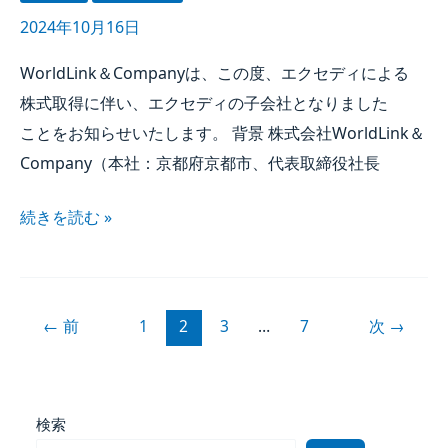
2024年10月16日
WorldLink＆Companyは、​この​度、​エクセディに​よる​
株式取得に​伴い、​エクセディの​子会社と​なりました​
ことを​お知らせいたします。​ 背景 株式会社WorldLink＆
Company​（本社：京都府京都市、​代表取締役社長
続きを​読む »
←
前
1
2
3
…
7
次
→
検索