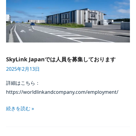
募集しております
SkyLink Japan
では​人員を​募集しております
2025年2月13日
詳細は​こちら：
https://worldlinkandcompany.com/employment/
続きを​読む »