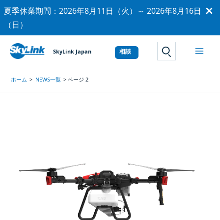
内
夏季休業期間：2026年8月11日（火）～ 2026年8月16日
容
（日）
を
ス
SkyLink Japan
サイト内検索
キ
ッ
ホーム
NEWS一覧
ページ 2
プ
農業の​
自動化・
産業用無人機の​
業界に​
おける​
リーディング・
カンパニーXAG社の​