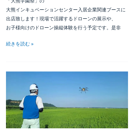
「大熊学園祭」の​
大熊インキュベーションセンター入居企業関連ブースに​
出店致します！​現場で​活躍する​ドローンの​展示や、​
お子様向けの​ドローン操縦体験を​行う​予定です。​是非
続きを​読む »
大好評の​
農業散布Webセミナーが​
リアルイベントと​
して​
開催決定！！