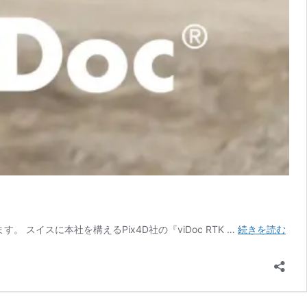
高
す。 スイスに本社を構えるPix4D社の『viDoc RTK …
続きを読む
精
度
3D
ス
キ