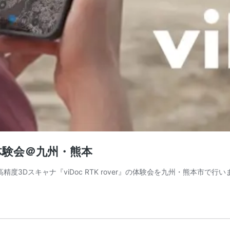
r』体験会＠九州・熊本
高精度3Dスキャナ『viDoc RTK rover』の体験会を九州・熊本市で行いま